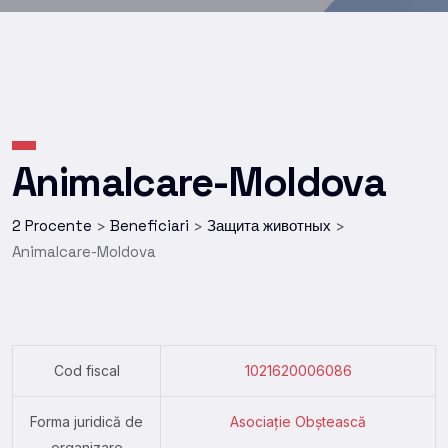
Animalcare-Moldova
2 Procente
Beneficiari
Защита животных
>
>
>
Animalcare-Moldova
Cod fiscal
1021620006086
Forma juridică de
Asociație Obștească
organizare