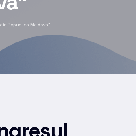
va”
 din Republica Moldova”
ngresul