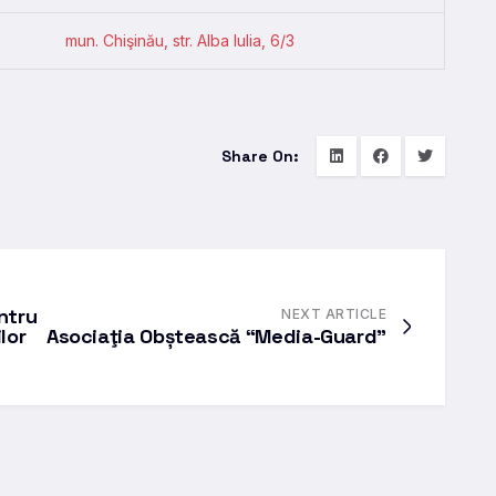
mun. Chişinău, str. Alba Iulia, 6/3
Share On:
ntru
NEXT ARTICLE
lor
Asociaţia Obștească “Media-Guard”