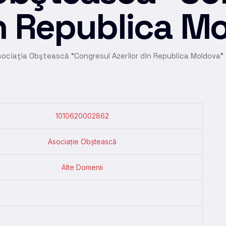
in Republica M
sociaţia Obştească “Congresul Azerilor din Republica Moldova”
1010620002862
Asociație Obștească
Alte Domenii