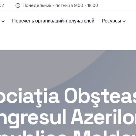
02
Понедельник - пятница 9:00 - 18:00
Перечень организаций-получателей
Ресурсы
ociaţia Obştea
gresul Azerilo