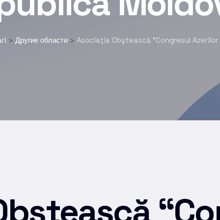
publica Moldo
ri
Другие области
Asociaţia Obştească “Congresul Azerilor
>
>
 Obştească “Co