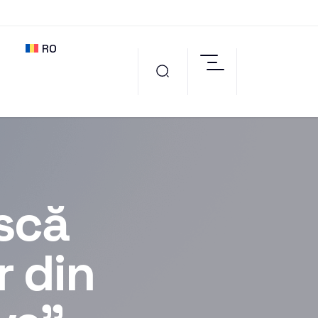
RO
scă
r din