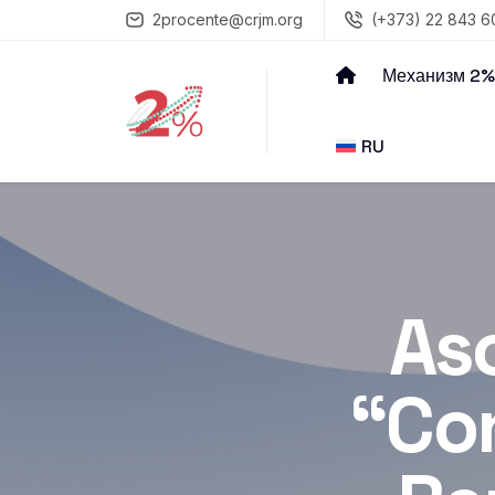
2procente@crjm.org
(+373) 22 843 6
Механизм 2%
RU
As
“Con