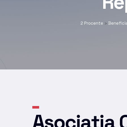
Re
2 Procente
Beneficia
>
Asociaţia