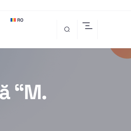
RO
ă “M.