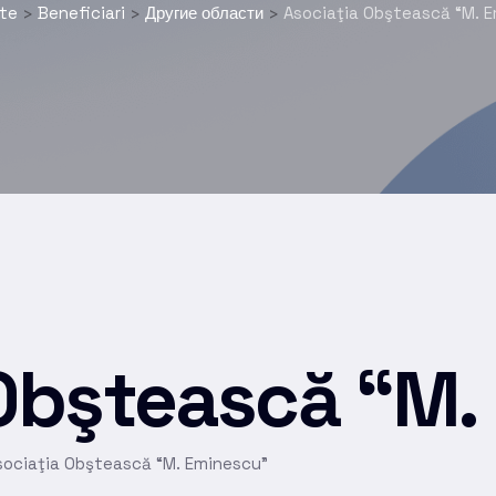
te
Beneficiari
Другие области
Asociaţia Obştească “M. 
>
>
>
 Obştească “M.
sociaţia Obştească “M. Eminescu”