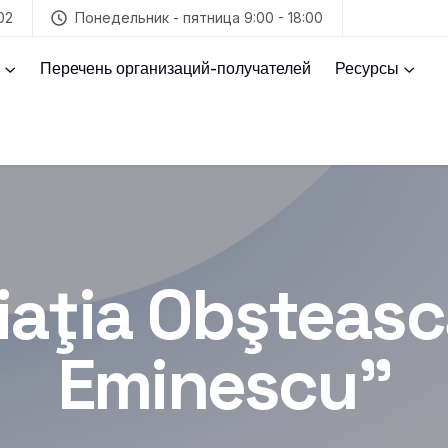
02
Понедельник - пятница 9:00 - 18:00
Перечень организаций-получателей
Ресурсы
iaţia Obşteasc
Eminescu”