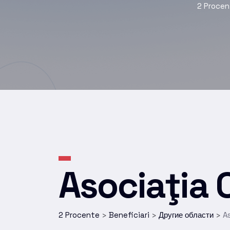
2 Procen
Asociaţia
2 Procente
Beneficiari
Другие области
A
>
>
>