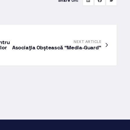
Share On:
ntru
NEXT ARTICLE
lor
Asociaţia Obștească “Media-Guard”