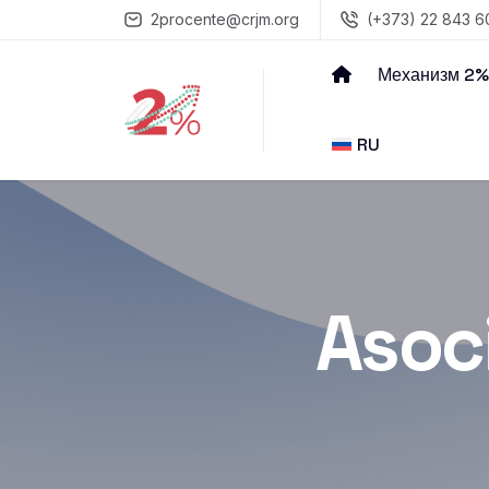
2procente@crjm.org
(+373) 22 843 6
Механизм 2%
RU
Asoc