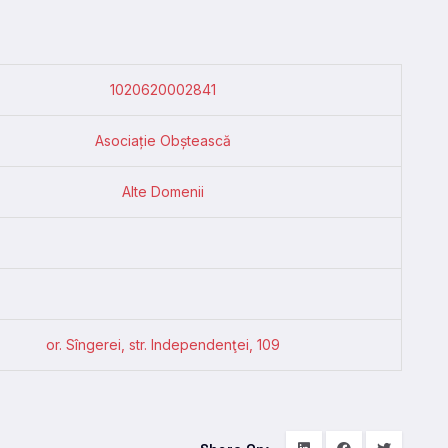
1020620002841
Asociație Obștească
Alte Domenii
or. Sîngerei, str. Independenţei, 109