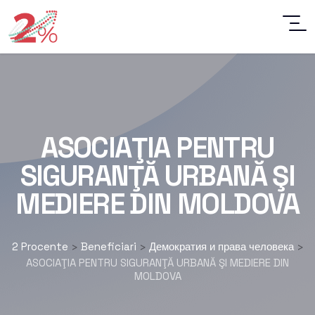
ASOCIAŢIA PENTRU
SIGURANŢĂ URBANĂ ŞI
MEDIERE DIN MOLDOVA
2 Procente
Beneficiari
Демократия и права человека
>
>
>
ASOCIAŢIA PENTRU SIGURANŢĂ URBANĂ ŞI MEDIERE DIN
MOLDOVA