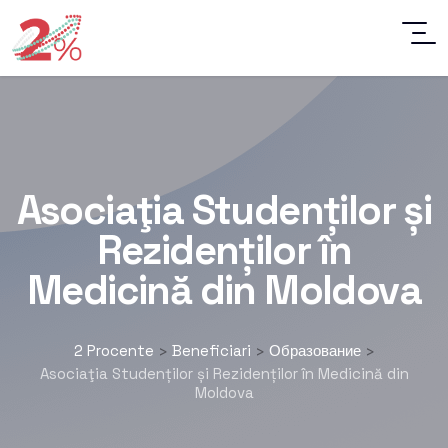
Asociaţia Studenților și
Rezidenților în
Medicină din Moldova
2 Procente
Beneficiari
Образование
>
>
>
Asociaţia Studenților și Rezidenților în Medicină din
Moldova