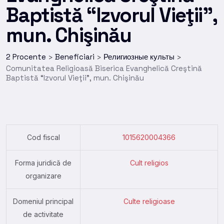
Baptistă “Izvorul Vieţii”,
mun. Chişinău
2 Procente
Beneficiari
Религиозные культы
>
>
>
Comunitatea Religioasă Biserica Evanghelică Creştină
Baptistă “Izvorul Vieţii”, mun. Chişinău
Cod fiscal
1015620004366
Forma juridică de
Cult religios
organizare
Domeniul principal
Culte religioase
de activitate