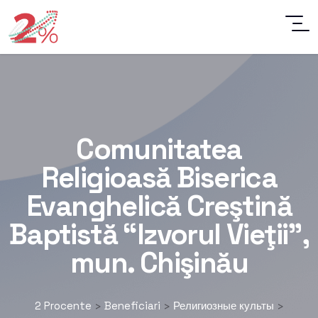
Comunitatea
Religioasă Biserica
Evanghelică Creştină
Baptistă “Izvorul Vieţii”,
mun. Chişinău
2 Procente
Beneficiari
Религиозные культы
>
>
>