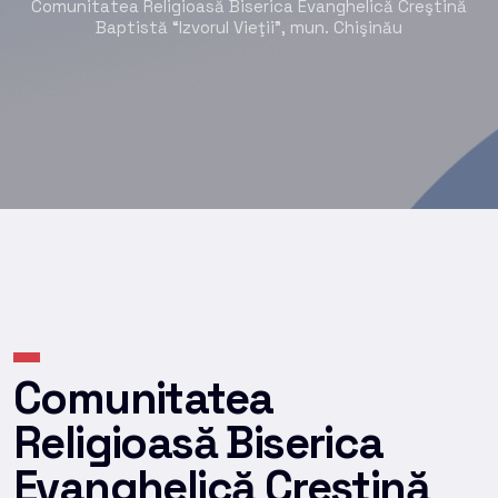
Comunitatea Religioasă Biserica Evanghelică Creştină
Baptistă “Izvorul Vieţii”, mun. Chişinău
Comunitatea
Religioasă Biserica
Evanghelică Creştină