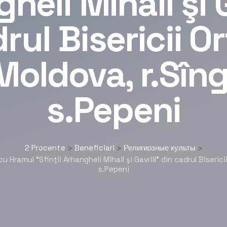
heli Mihail şi G
rul Bisericii 
Moldova, r.Sîng
s.Pepeni
2 Procente
Beneficiari
Религиозные культы
>
>
>
Hramul “Sfinţii Arhangheli Mihail şi Gavriil” din cadrul Biserici
s.Pepeni