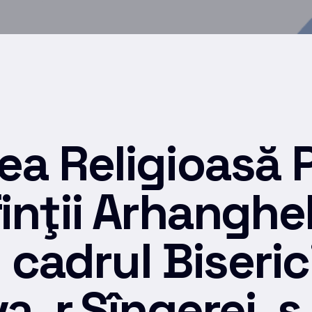
a Religioasă 
nţii Arhangheli
n cadrul Biseri
, r.Sîngerei, 