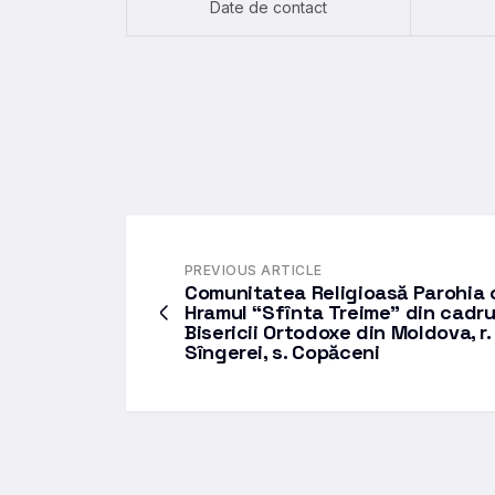
Date de contact
PREVIOUS ARTICLE
Comunitatea Religioasă Parohia 
Hramul “Sfînta Treime” din cadru
Bisericii Ortodoxe din Moldova, r.
Sîngerei, s. Copăceni