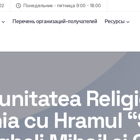
02
Понедельник - пятница 9:00 - 18:00
Перечень организаций-получателей
Ресурсы
nitatea Relig
ia cu Hramul “S