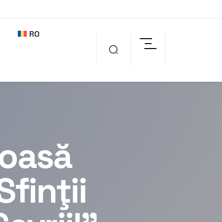
RO
ioasă
finţii