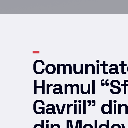
Comunitate
Hramul “Sfi
Gavriil” di
din Moldova