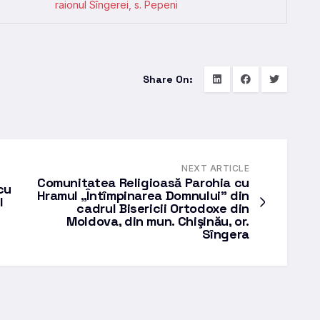
raionul Sîngerei, s. Pepeni
Share On:
NEXT ARTICLE
Comunitatea Religioasă Parohia cu
cu
Hramul „Întîmpinarea Domnului” din
l
cadrul Bisericii Ortodoxe din
Moldova, din mun. Chişinău, or.
Sîngera