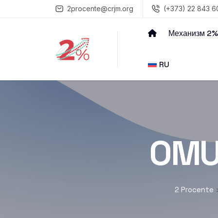
2procente@crjm.org
(+373) 22 843 6
Механизм 2%
RU
OMU
2 Procente