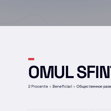
OMUL SFIN
2 Procente
Beneficiari
Общественное раз
>
>