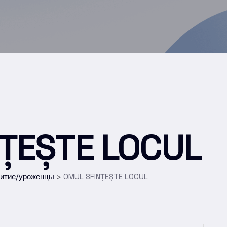
ȚEȘTE LOCUL
витие/уроженцы
OMUL SFINȚEȘTE LOCUL
>