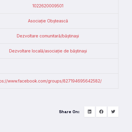
1022620009501
Asociație Obștească
Dezvoltare comunitară/băștinași
Dezvoltare locală/asociație de băștinași
tps://www.facebook.com/groups/827194695642582/
Share On: