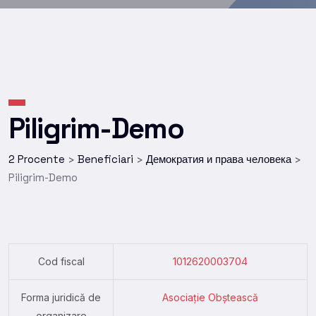
Piligrim-Demo
2 Procente
Beneficiari
Демократия и права человека
>
>
>
Piligrim-Demo
Cod fiscal
1012620003704
Forma juridică de
Asociație Obștească
organizare