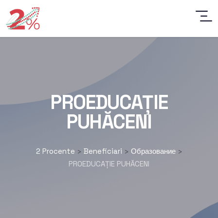
PROEDUCAȚIE
PUHĂCENI
2 Procente
Beneficiari
Образование
>
>
>
PROEDUCAȚIE PUHĂCENI