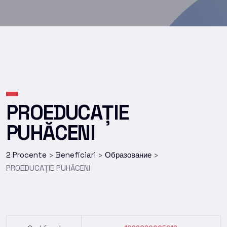
PROEDUCAȚIE
PUHĂCENI
2 Procente
Beneficiari
Образование
>
>
>
PROEDUCAȚIE PUHĂCENI