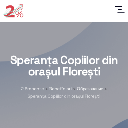
Speranța Copiilor din
orașul Florești
2 Procente
Beneficiari
Образование
>
>
>
Speranța Copiilor din orașul Florești