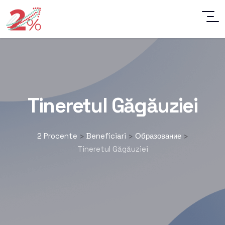
Tineretul Găgăuziei
2 Procente
Beneficiari
Образование
>
>
>
Tineretul Găgăuziei