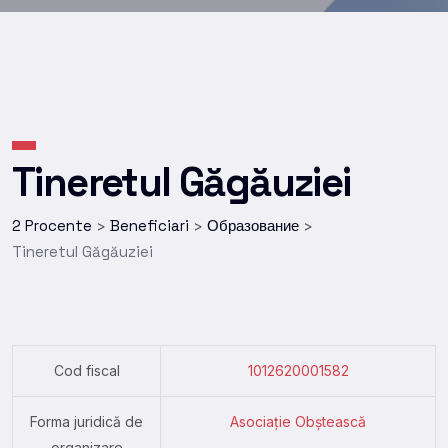
Tineretul Găgăuziei
2 Procente
Beneficiari
Образование
>
>
>
Tineretul Găgăuziei
Cod fiscal
1012620001582
Forma juridică de
Asociație Obștească
organizare