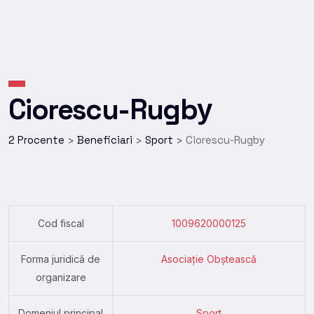
Ciorescu-Rugbу
2 Procente
Beneficiari
Sport
Ciorescu-Rugbу
>
>
>
Cod fiscal
1009620000125
Forma juridică de
Asociație Obștească
organizare
Domeniul principal
Sport