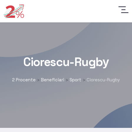
Ciorescu-Rugbу
2 Procente
Beneficiari
Sport
Ciorescu-Rugbу
>
>
>