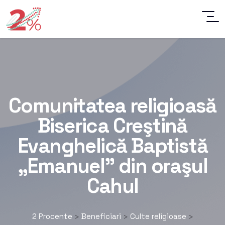
Comunitatea religioasă
Biserica Creştină
Evanghelică Baptistă
„Emanuel” din oraşul
Cahul
2 Procente
Beneficiari
Culte religioase
>
>
>