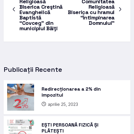
Religioasă
Comunitatea
Biserica Creştină
Religioasă
Evanghelică
Biserica cu hramul
Baptistă
“Întîmpinarea
“Covceg” din
Domnului”
municipiul Bălţi
Publicații Recente
Redirecționarea a 2% din
impozitul
aprilie 25, 2023
EȘTI PERSOANĂ FIZICĂ ȘI
PLĂTEȘTI