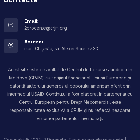
Email:
2procente@crjm.org
Adresa:
mun. Chișinău, str. Alexei Sciusev 33
Acest site este dezvoltat de Centrul de Resurse Juridice din
Moldova (CRJM) cu sprijinul financiar al Uniunii Europene și
datorită ajutorului generos al poporului american oferit prin
intermediul USAID. Conținutul a fost elaborat în parteneriat cu
Centrul European pentru Drept Necomercial, este
responsabilitatea exclusivă a CRJM și nu reflectă neapărat
viziunea partenerilor menționați.
Copyright © 2024, 2 Procente. Toate drepturile rezervate |