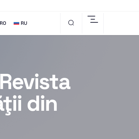
RO
RU
“Revista
ţii din