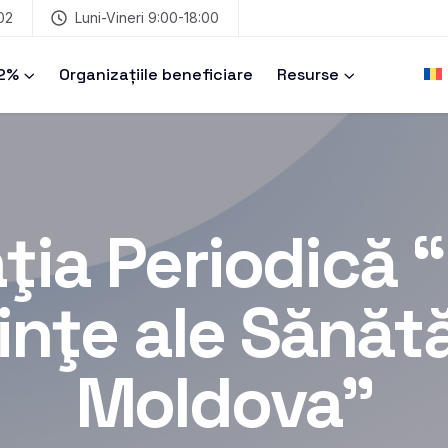
02
Luni-Vineri 9:00-18:00
 2%
Organizațiile beneficiare
Resurse
ţia Periodică 
inţe ale Sănătă
Moldova”