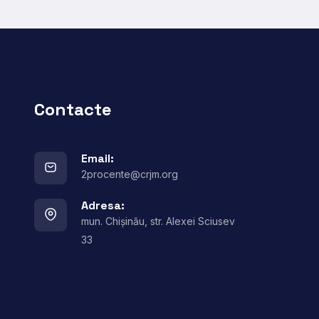
Contacte
Email:
2procente@crjm.org
Adresa:
mun. Chișinău, str. Alexei Sciusev
33