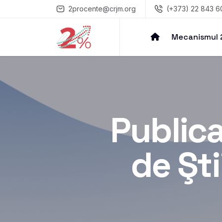
2procente@crjm.org
(+373) 22 843 6
Mecanismul
Publica
de Şti