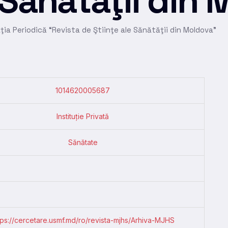
e Sănătăţii din
ţia Periodică “Revista de Ştiinţe ale Sănătăţii din Moldova”
1014620005687
Instituție Privată
Sănătate
tps://cercetare.usmf.md/ro/revista-mjhs/Arhiva-MJHS