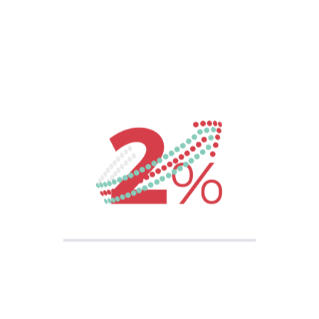
1013620003837
Asociație Obștească
Democrație și Drepturile Omului
Democrație și Drepturile Omului
Cultură/Artă
00373 259 71338
Share On: