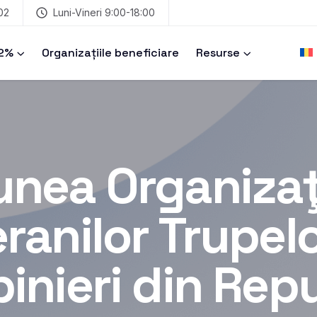
02
Luni-Vineri 9:00-18:00
 2%
Organizațiile beneficiare
Resurse
unea Organizaţi
ranilor Trupel
inieri din Rep