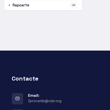
Rapoarte
(4)
Contacte
Email:
2procente@crjm.org