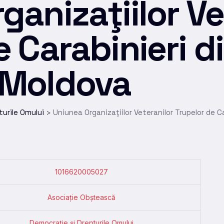
ganizaţiilor Ve
e Carabinieri d
 Moldova
turile Omului
Uniunea Organizaţiilor Veteranilor Trupelor de C
>
1016620005027
Asociație Obștească
Democrație și Drepturile Omului