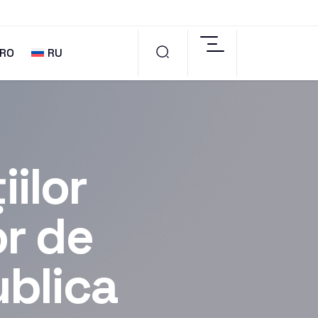
RO
RU
ilor
or de
ublica