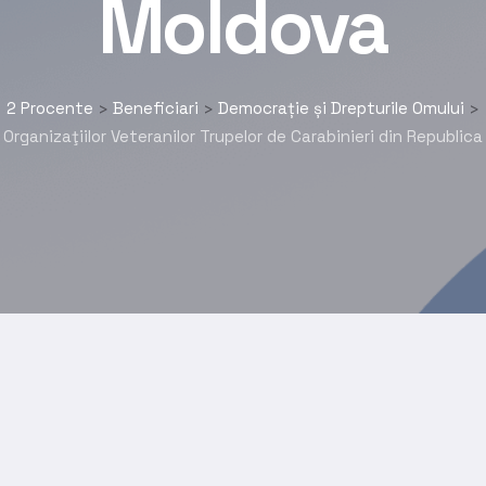
Moldova
2 Procente
Beneficiari
Democrație și Drepturile Omului
>
>
>
Organizaţiilor Veteranilor Trupelor de Carabinieri din Republic