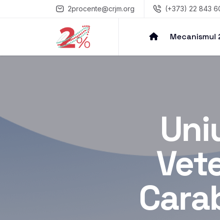
2procente@crjm.org
(+373) 22 843 6
Mecanismul
Uni
Vete
Carab