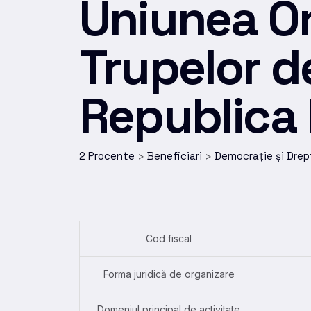
Uniunea Or
Trupelor d
Republica
2 Procente
Beneficiari
Democrație și Drep
>
>
Cod fiscal
Forma juridică de organizare
Domeniul principal de activitate