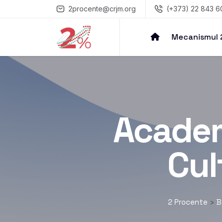
2procente@crjm.org
(+373) 22 843 6
Mecanismul
Academ
Cul
2 Procente
B
>