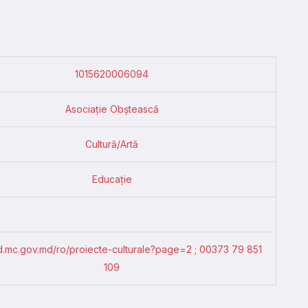
1015620006094
Asociație Obștească
Cultură/Artă
Educație
ld.mc.gov.md/ro/proiecte-culturale?page=2 ; 00373 79 851
109