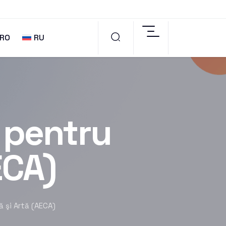
RO
RU
 pentru
ECA)
 şi Artă (AECA)