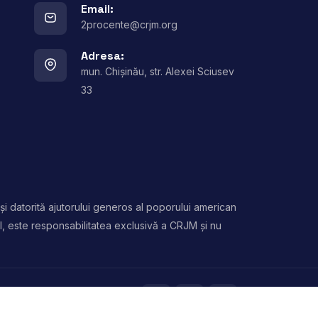
Email:
2procente@crjm.org
Adresa:
mun. Chișinău, str. Alexei Sciusev
33
și datorită ajutorului generos al poporului american
l, este responsabilitatea exclusivă a CRJM și nu