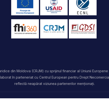
idice din Moldova (CRJM) cu sprijinul financiar al Uniunii Europene 
t elaborat în parteneriat cu Centrul European pentru Drept Necomercia
reflectă neapărat viziunea partenerilor menționați.
rezervate | Powered by
ProWeb