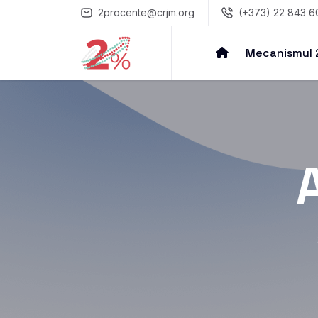
2procente@crjm.org
(+373) 22 843 6
Mecanismul