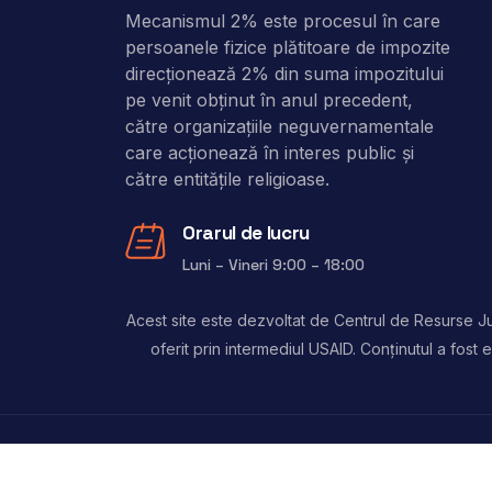
Mecanismul 2% este procesul în care
persoanele fizice plătitoare de impozite
direcţionează 2% din suma impozitului
pe venit obţinut în anul precedent,
către organizaţiile neguvernamentale
care acţionează în interes public şi
către entitățile religioase.
Orarul de lucru
Luni – Vineri 9:00 – 18:00
Acest site este dezvoltat de Centrul de Resurse Jur
oferit prin intermediul USAID. Conținutul a fos
Copyright © 2024, 2 Procente. Toate drepturile 