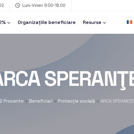
02
Luni-Vineri 9:00-18:00
 2%
Organizațiile beneficiare
Resurse
ARCA SPERANŢE
2 Procente
Beneficiari
Protecție socială
ARCA SPERANŢE
>
>
>