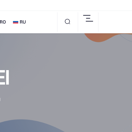
RO
RU
I
I