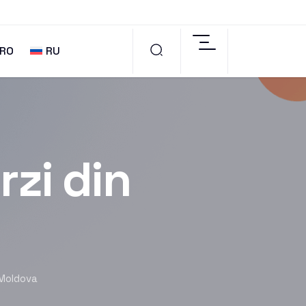
RO
RU
rzi din
 Moldova