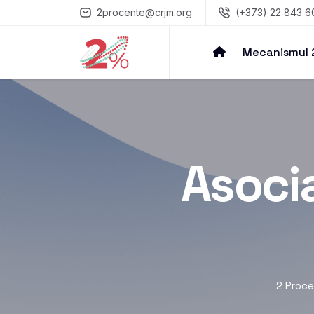
2procente@crjm.org
(+373) 22 843 6
Mecanismul
Asocia
2 Proc