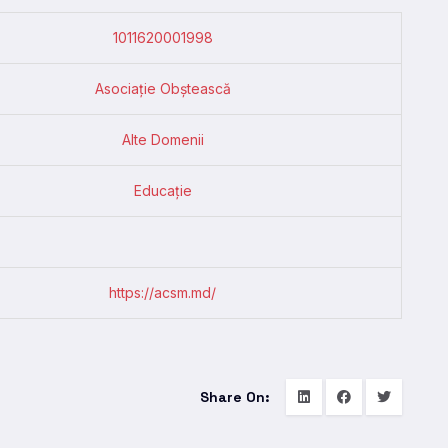
1011620001998
Asociație Obștească
Alte Domenii
Educație
https://acsm.md/
Share On: