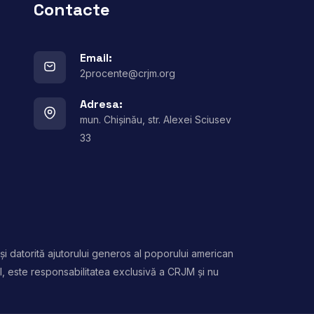
Contacte
Email:
2procente@crjm.org
Adresa:
mun. Chișinău, str. Alexei Sciusev
33
și datorită ajutorului generos al poporului american
l, este responsabilitatea exclusivă a CRJM și nu