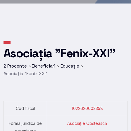
Asociația ”Fenix-XXI”
2 Procente
Beneficiari
Educație
>
>
>
Asociația ”Fenix-XXI”
Cod fiscal
1022620003358
Forma juridică de
Asociație Obștească
organizare