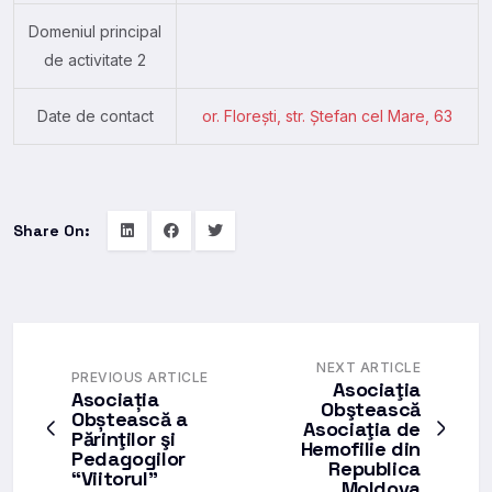
Domeniul principal
de activitate 2
Date de contact
or. Floreşti, str. Ştefan cel Mare, 63
Share On:
NEXT ARTICLE
PREVIOUS ARTICLE
Asociaţia
Asociația
Obştească
Obștească a
Asociaţia de
Părinţilor şi
Hemofilie din
Pedagogilor
Republica
“Viitorul”
Moldova