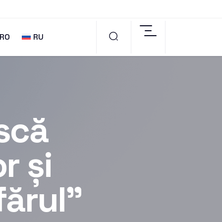
RO
RU
scă
r și
fărul”