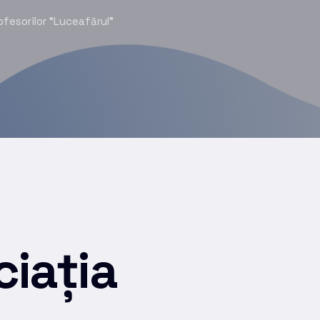
ofesorilor “Luceafărul”
iația