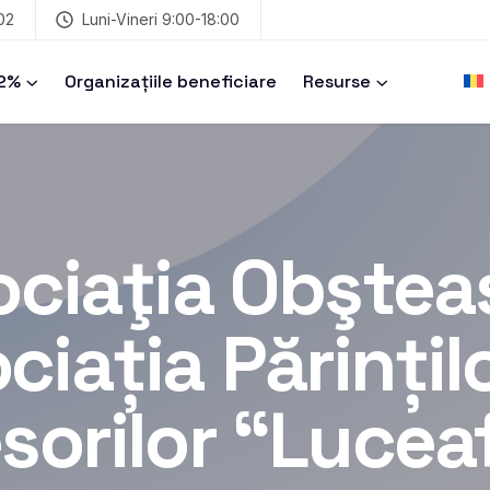
02
Luni-Vineri 9:00-18:00
 2%
Organizațiile beneficiare
Resurse
ociaţia Obştea
ciația Părințilo
sorilor “Lucea