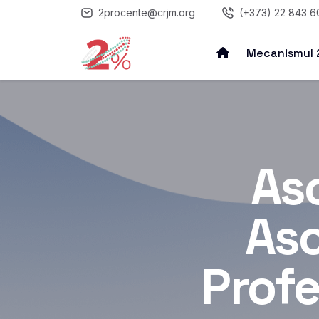
2procente@crjm.org
(+373) 22 843 6
Mecanismul
As
Aso
Profe