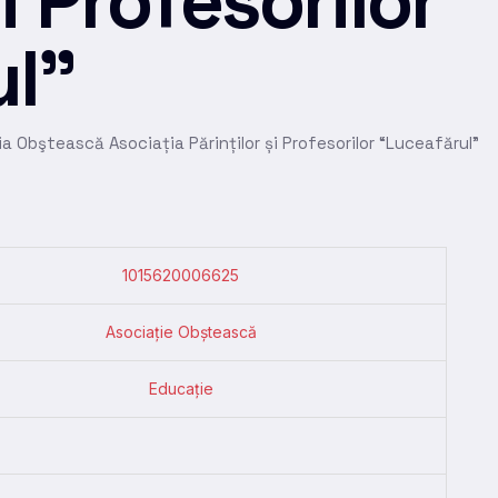
și Profesorilor
ul”
a Obştească Asociația Părinților și Profesorilor “Luceafărul”
1015620006625
Asociație Obștească
Educație