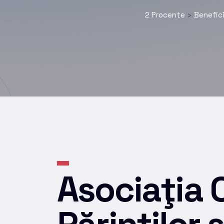
2 Procente
Benefici
>
Asociaţia 