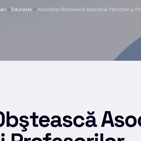
ari
Educație
Asociaţia Obştească Asociația Părinților și Pr
>
>
Obştească Asoc