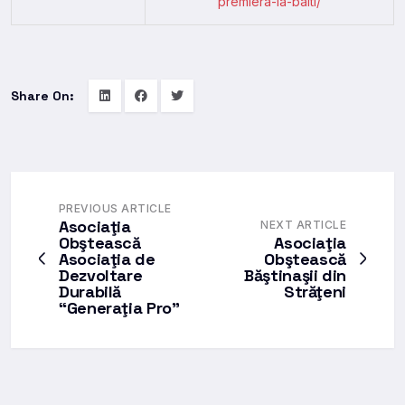
premiera-la-balti/
Share On:
PREVIOUS ARTICLE
Asociaţia
NEXT ARTICLE
Obştească
Asociaţia
Asociaţia de
Obştească
Dezvoltare
Băştinaşii din
Durabilă
Străţeni
“Generaţia Pro”