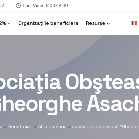
02
Luni-Vineri 9:00-18:00
 2%
Organizațiile beneficiare
Resurse
ociaţia Obştea
heorghe Asac
e
Beneficiari
Alte Domenii
Asociaţia Obştească “Gheorg
>
>
>