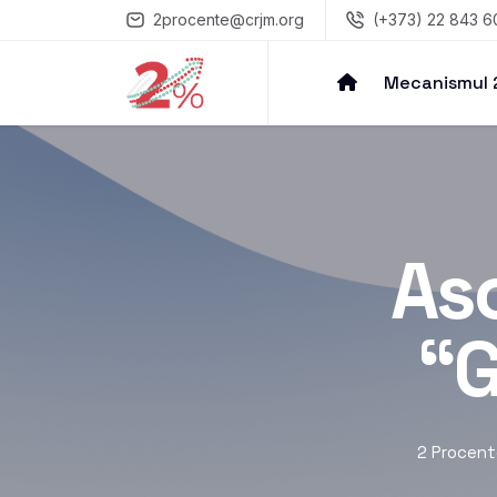
2procente@crjm.org
(+373) 22 843 6
Mecanismul
As
“G
2 Procent