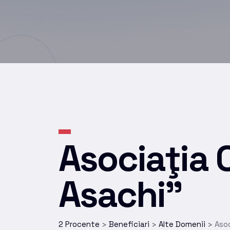
Asociaţia
Asachi”
2 Procente
Beneficiari
Alte Domenii
Aso
>
>
>