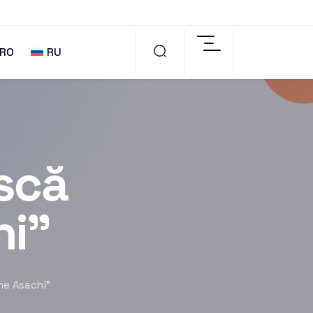
RO
RU
scă
hi”
he Asachi”