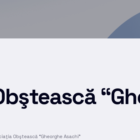
 Obştească “G
ciaţia Obştească “Gheorghe Asachi”