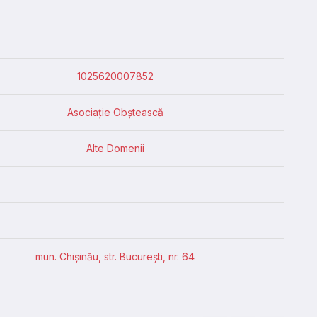
1025620007852
Asociație Obștească
Alte Domenii
mun. Chişinău, str. Bucureşti, nr. 64