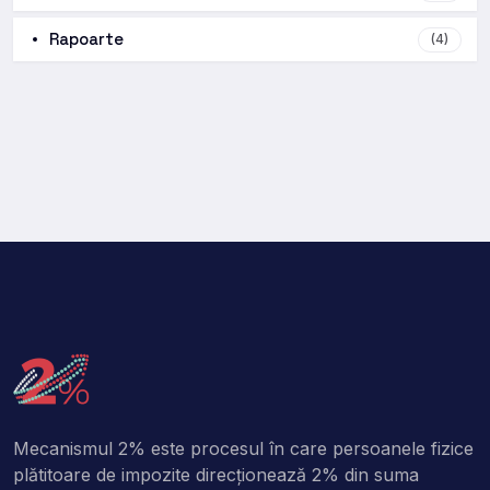
Rapoarte
(4)
Mecanismul 2% este procesul în care persoanele fizice
plătitoare de impozite direcţionează 2% din suma