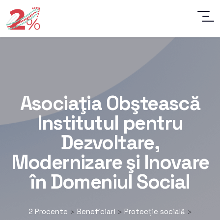
Asociaţia Obştească
Institutul pentru
Dezvoltare,
Modernizare şi Inovare
în Domeniul Social
2 Procente
Beneficiari
Protecție socială
>
>
>