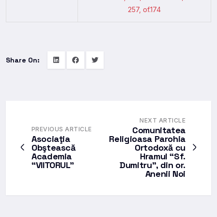
257, of.174
Share On:
NEXT ARTICLE
Comunitatea
PREVIOUS ARTICLE
Asociaţia
Religioasa Parohia
Obştească
Ortodoxă cu
Academia
Hramul “Sf.
“VIITORUL”
Dumitru”, din or.
Anenii Noi