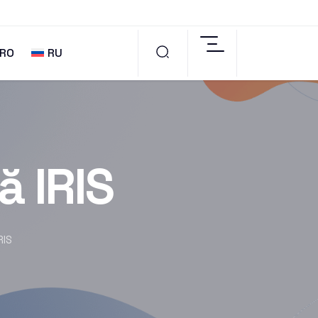
RO
RU
 IRIS
RIS