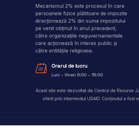
Mecanismul 2% este procesul în care
persoanele fizice plătitoare de impozite
direcţionează 2% din suma impozitului
pe venit obţinut în anul precedent,
către organizaţiile neguvernamentale
care acţionează în interes public şi
către entitățile religioase.
Orarul de lucru
Luni – Vineri 9:00 – 18:00
Acest site este dezvoltat de Centrul de Resurse Jur
oferit prin intermediul USAID. Conținutul a fos
Copyright © 2024, 2 Procente. Toate drepturile 