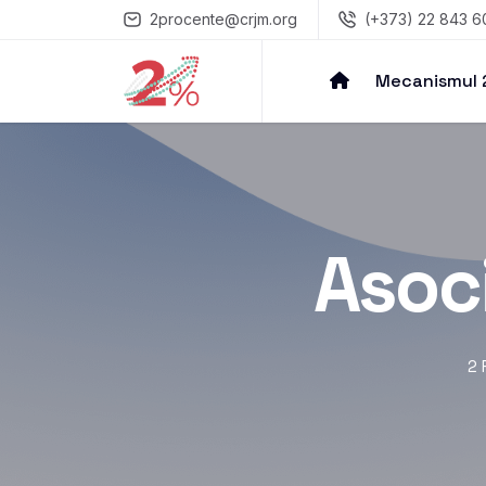
2procente@crjm.org
(+373) 22 843 6
Mecanismul
Asoc
2 