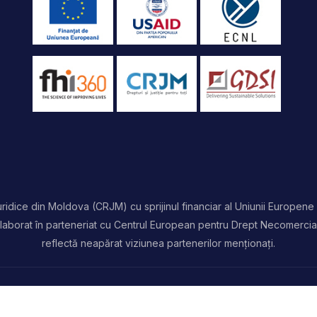
idice din Moldova (CRJM) cu sprijinul financiar al Uniunii Europene 
t elaborat în parteneriat cu Centrul European pentru Drept Necomercia
reflectă neapărat viziunea partenerilor menționați.
rezervate | Powered by
ProWeb