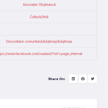
Asociație Obștească
Cultură/Artă
Dezvoltare comunitară/băștinași/băștinași
tps://www.facebook.com/vadasii/?ref=page_internal
Share On: