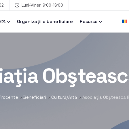
02
Luni-Vineri 9:00-18:00
 2%
Organizațiile beneficiare
Resurse
iaţia Obştească
Procente
Beneficiari
Cultură/Artă
Asociaţia Obştească I
>
>
>