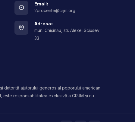
Email:
2procente@crjm.org
Adresa:
mun. Chișinău, str. Alexei Sciusev
33
și datorită ajutorului generos al poporului american
l, este responsabilitatea exclusivă a CRJM și nu