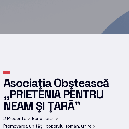
Asociaţia Obştească
,,PRIETENIA PENTRU
NEAM ŞI ŢARĂ”
2 Procente
Beneficiari
>
>
Promovarea unității poporului român, unire
>