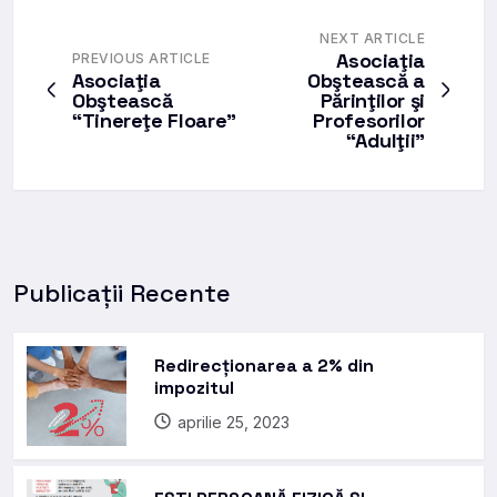
NEXT ARTICLE
Asociaţia
PREVIOUS ARTICLE
Asociaţia
Obştească a
Obştească
Părinţilor şi
“Tinereţe Floare”
Profesorilor
“Adulţii”
Publicații Recente
Redirecționarea a 2% din
impozitul
aprilie 25, 2023