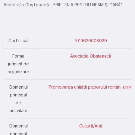
Asociaţia Obştească ,,PRIETENIA PENTRU NEAM ŞI ŢARĂ”
Cod fiscal
1019620008029
Forma
Asociație Obștească
juridică de
organizare
Domeniul
Promovarea unității poporului român, unire
principal
de
activitate
Domeniul
Cultură/Artă
principal