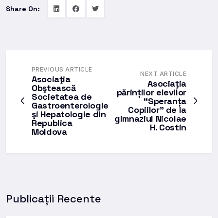
Share On:
PREVIOUS ARTICLE
NEXT ARTICLE
Asociaţia
Asociaţia
Obştească
părinților elevilor
Societatea de
“Speranța
Gastroenterologie
Copiilor” de la
şi Hepatologie din
gimnaziul Nicolae
Republica
H. Costin
Moldova
Publicații Recente