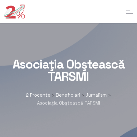
Asociaţia Obştească
TARSMI
2 Procente
Beneficiari
Jurnalism
>
>
>
Asociaţia Obştească TARSMI