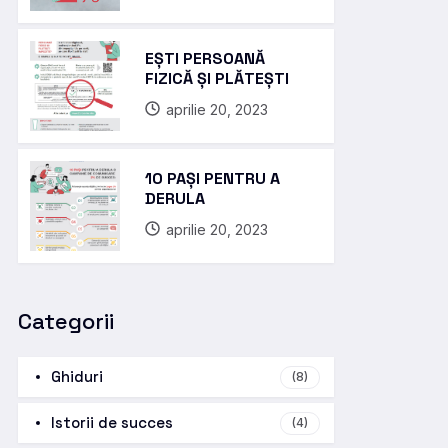
EȘTI PERSOANĂ
FIZICĂ ȘI PLĂTEȘTI
aprilie 20, 2023
10 PAȘI PENTRU A
DERULA
aprilie 20, 2023
Categorii
Ghiduri
(8)
Istorii de succes
(4)
ilor_inspectoratului_fiscal_principal_de_stat_uni-