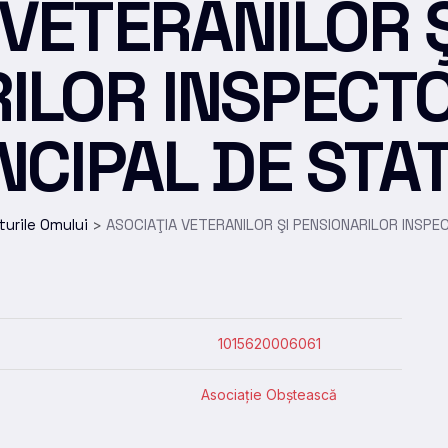
 VETERANILOR Ş
ILOR INSPECT
NCIPAL DE STA
turile Omului
ASOCIAŢIA VETERANILOR ŞI PENSIONARILOR INSPE
>
1015620006061
Asociație Obștească