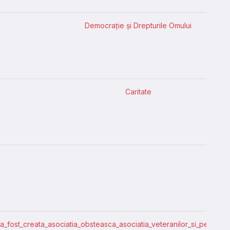
Democrație și Drepturile Omului
Caritate
l/a_fost_creata_asociatia_obsteasca_asociatia_veteranilor_si_pensionar