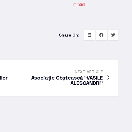
m.html
Share On:
NEXT ARTICLE
ilor
Asociație Obștească “VASILE
ALESCANDRI”