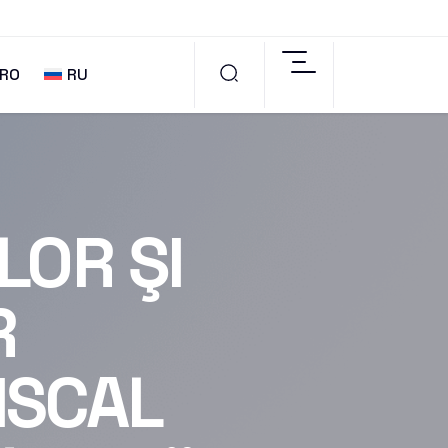
RO
RU
LOR ŞI
R
ISCAL