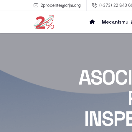
2procente@crjm.org
(+373) 22 843 6
Mecanismul
ASOCI
INSP