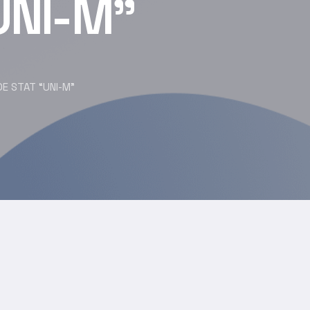
UNI-M”
DE STAT “UNI-M”