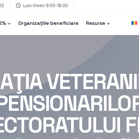
02
Luni-Vineri 9:00-18:00
 2%
Organizațiile beneficiare
Resurse
AŢIA VETERANI
PENSIONARILO
ECTORATULUI F