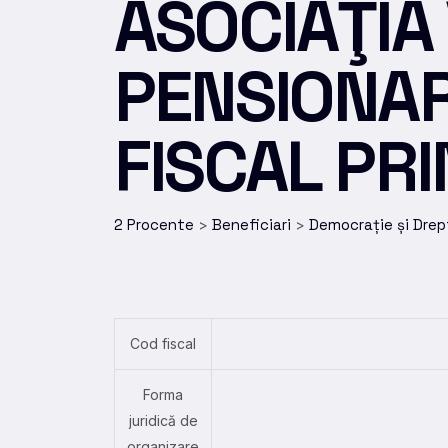
ASOCIAŢIA
PENSIONAR
FISCAL PRI
2 Procente
Beneficiari
Democrație și Drep
>
>
Cod fiscal
Forma
juridică de
organizare