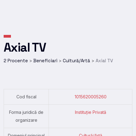
Axial TV
2 Procente
Beneficiari
Cultură/Artă
Axial TV
>
>
>
Cod fiscal
1015620005260
Forma juridică de
Instituție Privată
organizare
Domeniul principal
Cultură/Artă