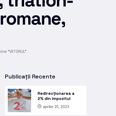
 triatlon-
o-romane,
nine “VIITORUL”
Publicații Recente
Redirecționarea a
2% din impozitul
aprilie 25, 2023