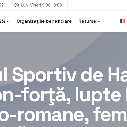
02
Luni-Vineri 9:00-18:00
 2%
Organizațiile beneficiare
Resurse
l Sportiv de Ha
on-forţă, lupte 
o-romane, fem