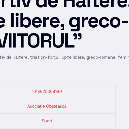
tiv de Haltere,
e libere, grec
VIITORUL”
tiv de Haltere, triatlon-forţă, lupte libere, greco-romane, femi
1018620004149
Asociație Obștească
Sport