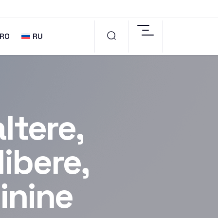
RO
RU
ltere,
libere,
inine