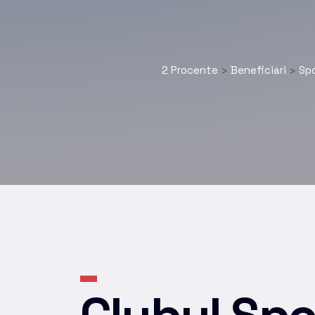
2 Procente
Beneficiari
Sp
>
>