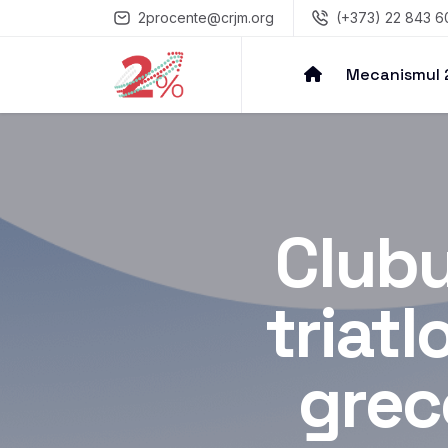
2procente@crjm.org
(+373) 22 843 6
Mecanismul
Clubu
triatl
grec