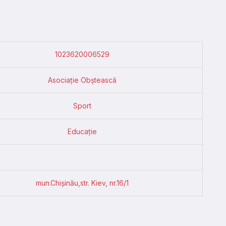
1023620006529
Asociație Obștească
Sport
Educație
mun.Chişinău,str. Kiev, nr.16/1