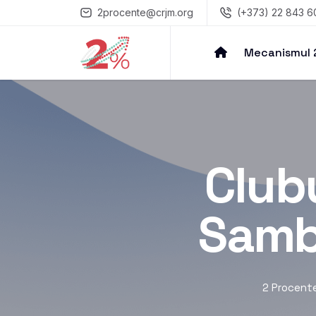
2procente@crjm.org
(+373) 22 843 6
Mecanismul
Club
Samb
2 Procent