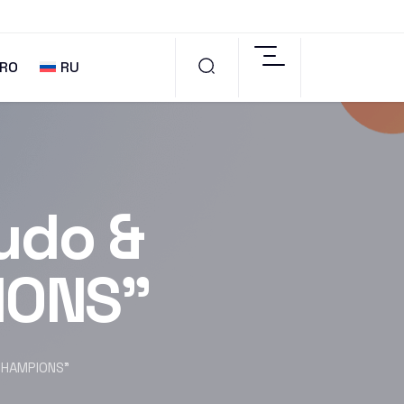
RO
RU
udo &
IONS”
CHAMPIONS”