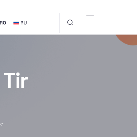
RO
RU
 Tir
S”