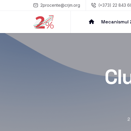
2procente@crjm.org
(+373) 22 843 6
Mecanismul
Clu
2