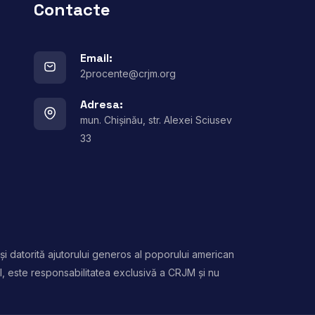
Contacte
Email:
2procente@crjm.org
Adresa:
mun. Chișinău, str. Alexei Sciusev
33
și datorită ajutorului generos al poporului american
l, este responsabilitatea exclusivă a CRJM și nu