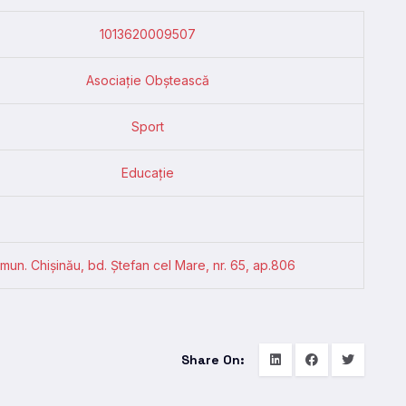
1013620009507
Asociație Obștească
Sport
Educație
mun. Chişinău, bd. Ştefan cel Mare, nr. 65, ap.806
Share On: