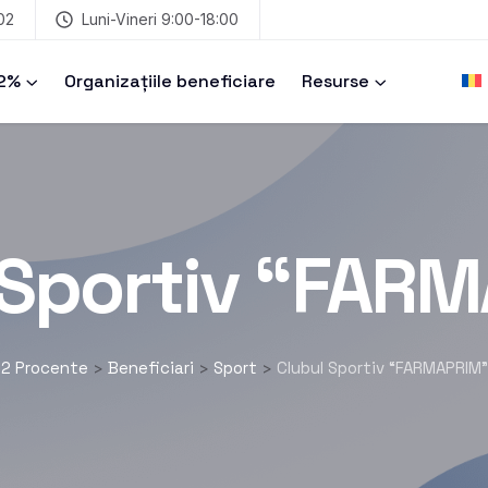
02
Luni-Vineri 9:00-18:00
 2%
Organizațiile beneficiare
Resurse
 Sportiv “FAR
2 Procente
Beneficiari
Sport
Clubul Sportiv “FARMAPRIM”
>
>
>