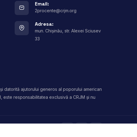
Email:
2procente@crjm.org
Adresa:
mun. Chișinău, str. Alexei Sciusev
33
și datorită ajutorului generos al poporului american
l, este responsabilitatea exclusivă a CRJM și nu