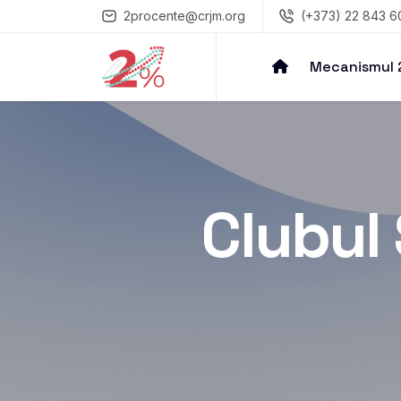
2procente@crjm.org
(+373) 22 843 6
Mecanismul
Clubul