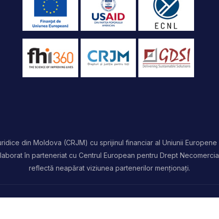
idice din Moldova (CRJM) cu sprijinul financiar al Uniunii Europene 
t elaborat în parteneriat cu Centrul European pentru Drept Necomercia
reflectă neapărat viziunea partenerilor menționați.
rezervate | Powered by
ProWeb