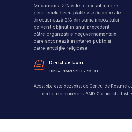
Mecanismul 2% este procesul în care
persoanele fizice plătitoare de impozite
direcţionează 2% din suma impozitului
pe venit obţinut în anul precedent,
către organizaţiile neguvernamentale
care acţionează în interes public şi
către entitățile religioase.
Orarul de lucru
Luni – Vineri 9:00 – 18:00
Acest site este dezvoltat de Centrul de Resurse Jur
oferit prin intermediul USAID. Conținutul a fos
Copyright © 2024, 2 Procente. Toate drepturile 