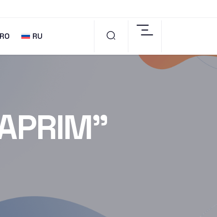
RO
RU
MAPRIM”