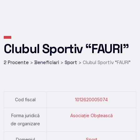
Clubul Sportiv “FAURI”
2 Procente
Beneficiari
Sport
Clubul Sportiv “FAURI”
>
>
>
Cod fiscal
1012620005074
Forma juridică
Asociație Obștească
de organizare
Domeniul
Sport