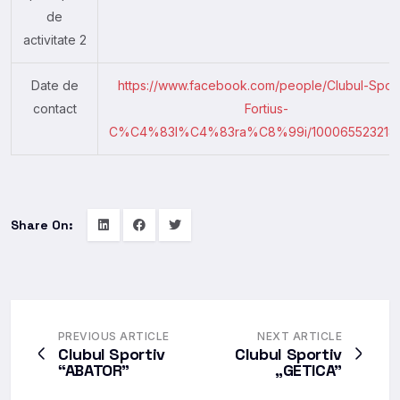
de
activitate 2
Date de
https://www.facebook.com/people/Clubul-Sport
contact
Fortius-
C%C4%83l%C4%83ra%C8%99i/100065523218
Share On:
PREVIOUS ARTICLE
NEXT ARTICLE
Clubul Sportiv
Clubul Sportiv
“ABATOR”
„GETICA”