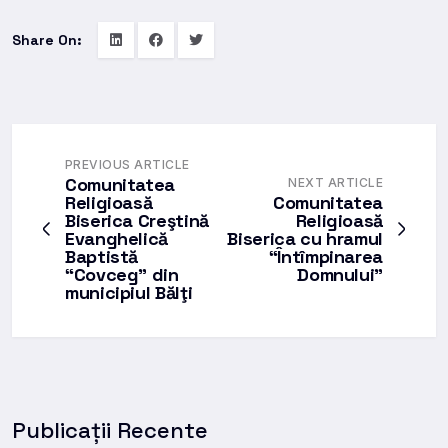
Share On:
PREVIOUS ARTICLE
Comunitatea
NEXT ARTICLE
Religioasă
Comunitatea
Biserica Creştină
Religioasă
Evanghelică
Biserica cu hramul
Baptistă
“Întîmpinarea
“Covceg” din
Domnului”
municipiul Bălţi
Publicații Recente