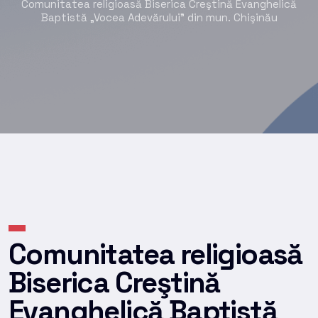
Comunitatea religioasă Biserica Creştină Evanghelică
Baptistă „Vocea Adevărului” din mun. Chişinău
Comunitatea religioasă
Biserica Creştină
Evanghelică Baptistă