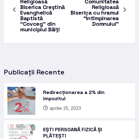
Religioasă
Comunitatea
Biserica Creştină
Religioasă
Evanghelică
Biserica cu hramul
Baptistă
“Întîmpinarea
“Covceg” din
Domnului”
municipiul Bălţi
Publicații Recente
Redirecționarea a 2% din
impozitul
aprilie 25, 2023
EȘTI PERSOANĂ FIZICĂ ȘI
PLĂTEȘTI