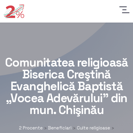
Comunitatea religioasă
Biserica Creştină
Evanghelică Baptistă
„Vocea Adevărului” din
mun. Chişinău
2 Procente
Beneficiari
Culte religioase
>
>
>