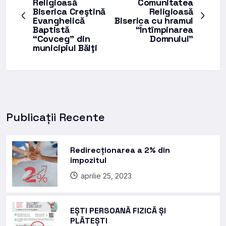
Religioasă
Comunitatea
Biserica Creştină
Religioasă
Evanghelică
Biserica cu hramul
Baptistă
“Întîmpinarea
“Covceg” din
Domnului”
municipiul Bălţi
Publicații Recente
Redirecționarea a 2% din
impozitul
aprilie 25, 2023
EȘTI PERSOANĂ FIZICĂ ȘI
PLĂTEȘTI