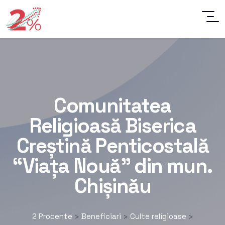
Comunitatea
Religioasă Biserica
Creștină Penticostală
“Viața Nouă” din mun.
Chișinău
2 Procente
Beneficiari
Culte religioase
>
>
>