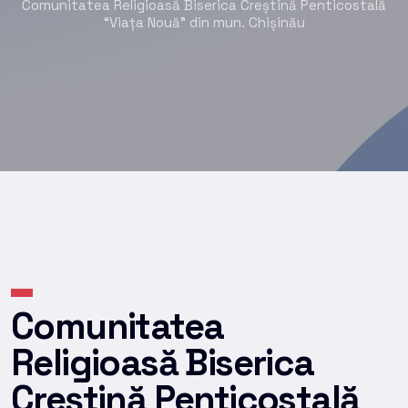
Comunitatea Religioasă Biserica Creștină Penticostală
“Viața Nouă” din mun. Chișinău
Comunitatea
Religioasă Biserica
Creștină Penticostală