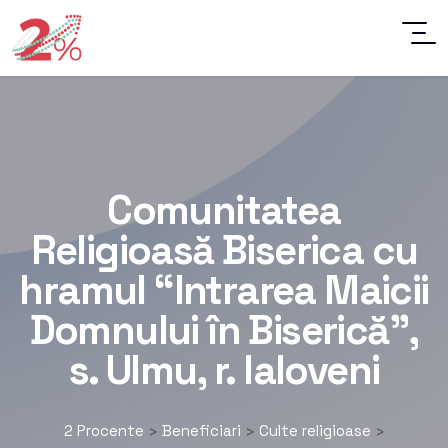
Comunitatea
Religioasă Biserica cu
hramul “Intrarea Maicii
Domnului în Biserică”,
s. Ulmu, r. Ialoveni
2 Procente
Beneficiari
Culte religioase
>
>
>