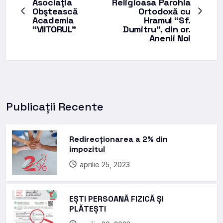
Asociaţia
Religioasa Parohia
Obştească
Ortodoxă cu
Academia
Hramul “Sf.
“VIITORUL”
Dumitru”, din or.
Anenii Noi
Publicații Recente
Redirecționarea a 2% din
impozitul
aprilie 25, 2023
EȘTI PERSOANĂ FIZICĂ ȘI
PLĂTEȘTI