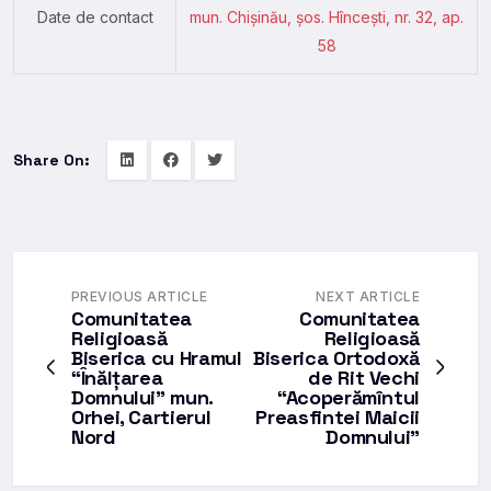
Date de contact
mun. Chișinău, şos. Hînceşti, nr. 32, ap.
58
Share On:
PREVIOUS ARTICLE
NEXT ARTICLE
Comunitatea
Comunitatea
Religioasă
Religioasă
Biserica cu Hramul
Biserica Ortodoxă
“Înălțarea
de Rit Vechi
Domnului” mun.
“Acoperămîntul
Orhei, Cartierul
Preasfintei Maicii
Nord
Domnului”