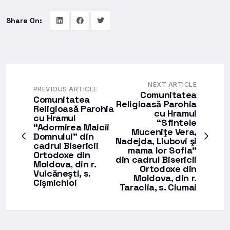
Share On:
NEXT ARTICLE
PREVIOUS ARTICLE
Comunitatea
Comunitatea
Religioasă Parohia
Religioasă Parohia
cu Hramul
cu Hramul
“Sfintele
“Adormirea Maicii
Muceniţe Vera,
Domnului” din
Nadejda, Liubovi şi
cadrul Bisericii
mama lor Sofia”
Ortodoxe din
din cadrul Bisericii
Moldova, din r.
Ortodoxe din
Vulcăneşti, s.
Moldova, din r.
Cişmichioi
Taraclia, s. Ciumai