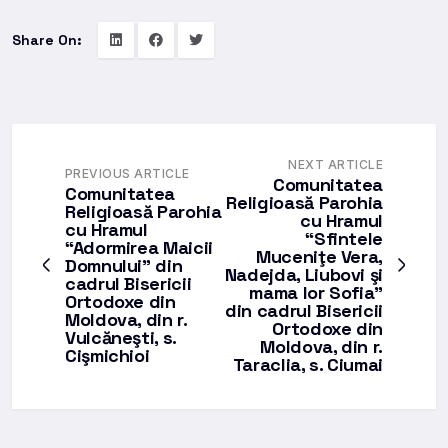
Share On:
NEXT ARTICLE
PREVIOUS ARTICLE
Comunitatea
Comunitatea
Religioasă Parohia
Religioasă Parohia
cu Hramul
cu Hramul
“Sfintele
“Adormirea Maicii
Muceniţe Vera,
Domnului” din
Nadejda, Liubovi şi
cadrul Bisericii
mama lor Sofia”
Ortodoxe din
din cadrul Bisericii
Moldova, din r.
Ortodoxe din
Vulcăneşti, s.
Moldova, din r.
Cişmichioi
Taraclia, s. Ciumai