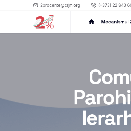
2procente@crjm.org
(+373) 22 843 6
Mecanismul
Comu
Parohi
Ierar