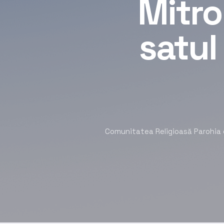
Mitro
satul
Comunitatea Religioasă Parohia cu