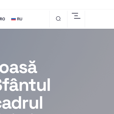
RO
RU
ioasă
Sfântul
cadrul