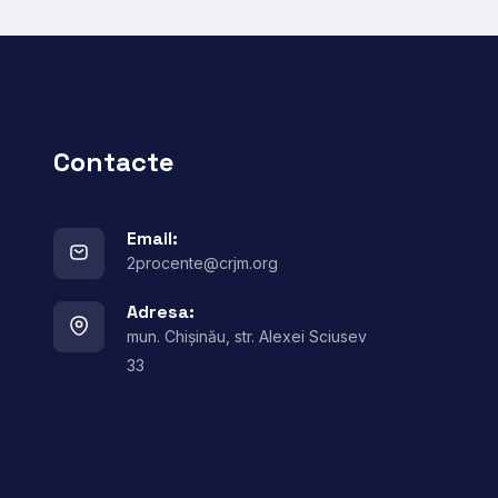
Contacte
Email:
2procente@crjm.org
Adresa:
mun. Chișinău, str. Alexei Sciusev
33