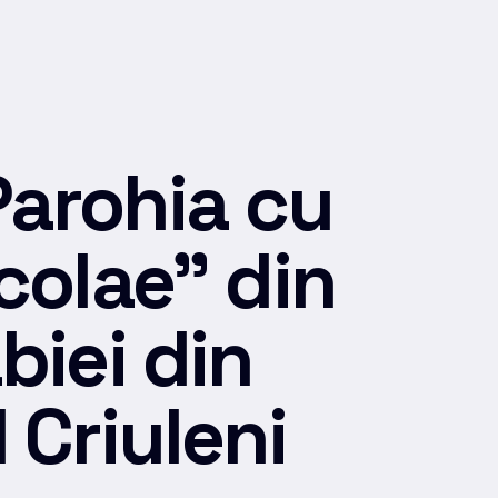
Parohia cu
colae” din
biei din
 Criuleni