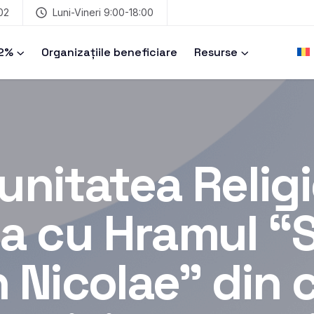
02
Luni-Vineri 9:00-18:00
 2%
Organizațiile beneficiare
Resurse
nitatea Relig
a cu Hramul “
h Nicolae” din 