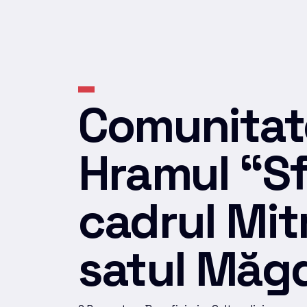
Comunitate
Hramul “Sf
cadrul Mit
satul Măgd