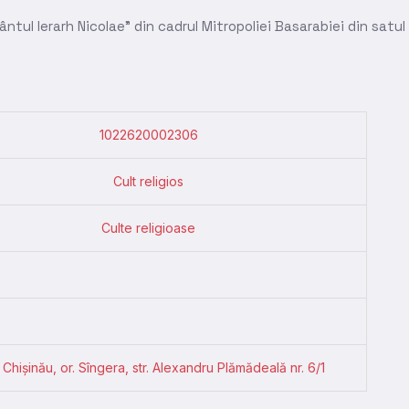
tul Ierarh Nicolae” din cadrul Mitropoliei Basarabiei din satul 
1022620002306
Cult religios
Culte religioase
 Chişinău, or. Sîngera, str. Alexandru Plămădeală nr. 6/1