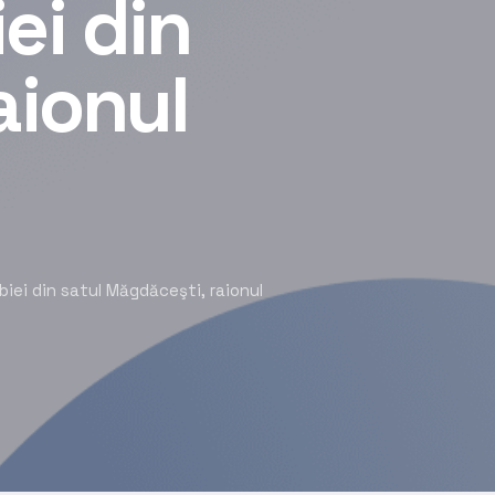
ei din
aionul
biei din satul Măgdăceşti, raionul