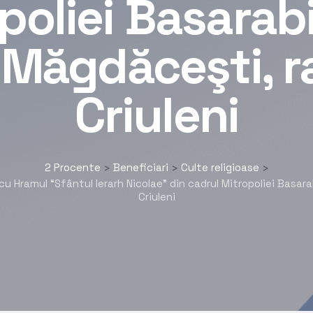
poliei Basarabi
 Măgdăceşti, r
Criuleni
2 Procente
Beneficiari
Culte religioase
>
>
>
 Hramul “Sfântul Ierarh Nicolae” din cadrul Mitropoliei Basara
Criuleni