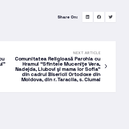
Share On:
NEXT ARTICLE
cu
Comunitatea Religioasă Parohia cu
ui”
Hramul “Sfintele Muceniţe Vera,
Nadejda, Liubovi şi mama lor Sofia”
din cadrul Bisericii Ortodoxe din
Moldova, din r. Taraclia, s. Ciumai