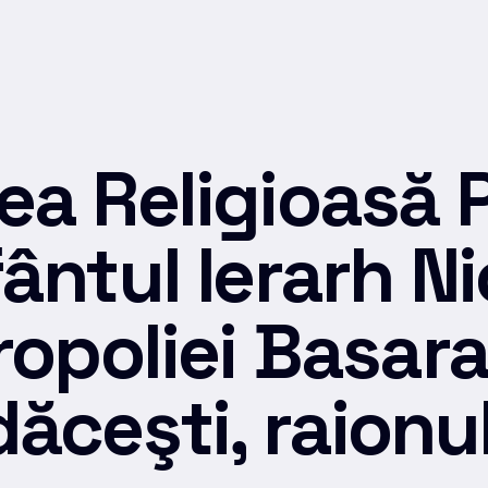
a Religioasă 
ântul Ierarh Ni
ropoliei Basara
ăceşti, raionul