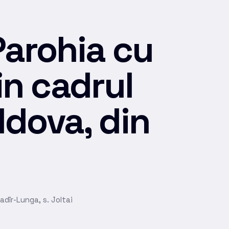
Parohia cu
in cadrul
ldova, din
dîr-Lunga, s. Joltai