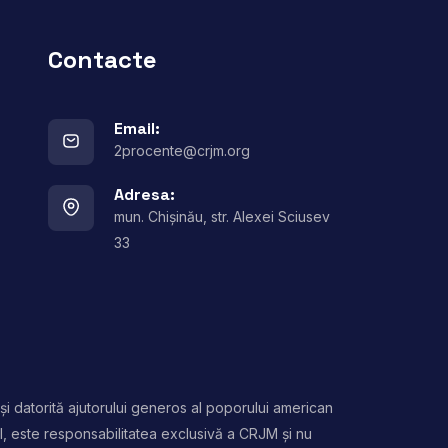
Contacte
Email:
2procente@crjm.org
Adresa:
mun. Chișinău, str. Alexei Sciusev
33
și datorită ajutorului generos al poporului american
l, este responsabilitatea exclusivă a CRJM și nu