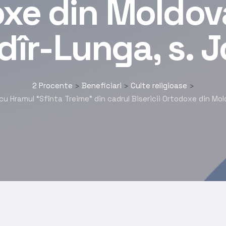
xe din Moldova,
îr-Lunga, s. J
2 Procente
Beneficiari
Culte religioase
>
>
>
 Hramul “Sfînta Treime” din cadrul Bisericii Ortodoxe din Moldo