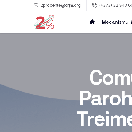
2procente@crjm.org
(+373) 22 843 6
Mecanismul
Comu
Paroh
Treime