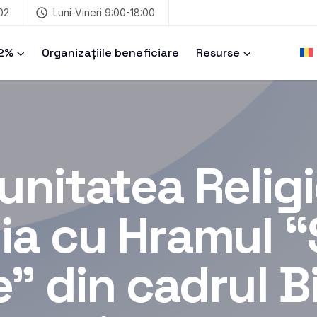
02
Luni-Vineri 9:00-18:00
 2%
Organizațiile beneficiare
Resurse
nitatea Relig
ia cu Hramul “
” din cadrul Bi