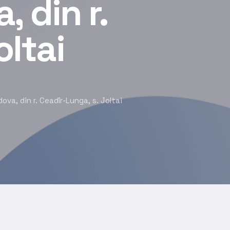
 din r.
oltai
va, din r. Ceadîr-Lunga, s. Joltai