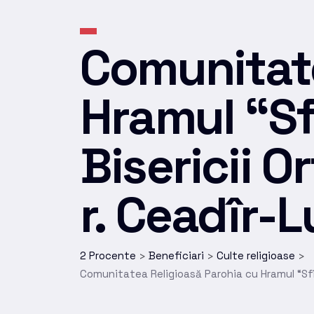
Comunitate
Hramul “Sf
Bisericii 
r. Ceadîr-L
2 Procente
Beneficiari
Culte religioase
>
>
>
Comunitatea Religioasă Parohia cu Hramul “Sfîn