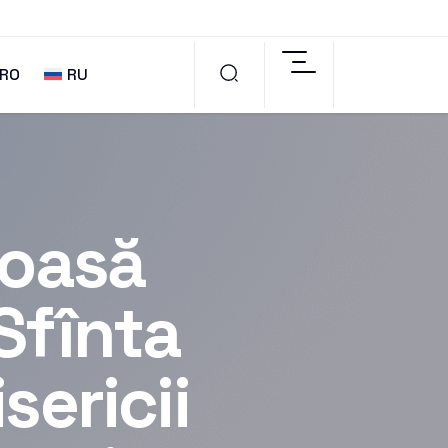
RO
RU
ioasă
Sfînta
sericii