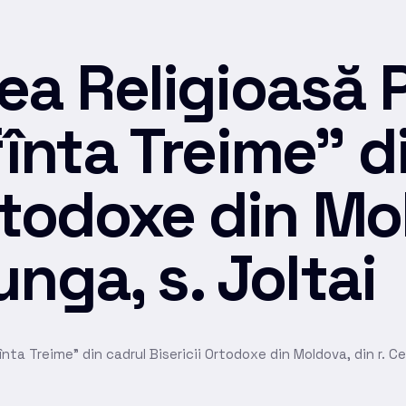
a Religioasă 
înta Treime” d
Ortodoxe din Mo
unga, s. Joltai
ta Treime” din cadrul Bisericii Ortodoxe din Moldova, din r. Cea