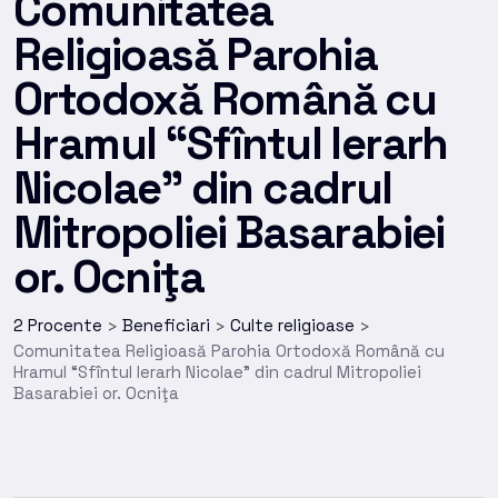
Comunitatea
Religioasă Parohia
Ortodoxă Română cu
Hramul “Sfîntul Ierarh
Nicolae” din cadrul
Mitropoliei Basarabiei
or. Ocniţa
2 Procente
Beneficiari
Culte religioase
>
>
>
Comunitatea Religioasă Parohia Ortodoxă Română cu
Hramul “Sfîntul Ierarh Nicolae” din cadrul Mitropoliei
Basarabiei or. Ocniţa