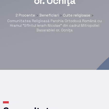
or. Ocniţa
2 Procente
Beneficiari
Culte religioase
>
>
>
Comunitatea Religioasă Parohia Ortodoxă Română cu
Hramul “Sfîntul Ierarh Nicolae” din cadrul Mitropoliei
Basarabiei or. Ocniţa