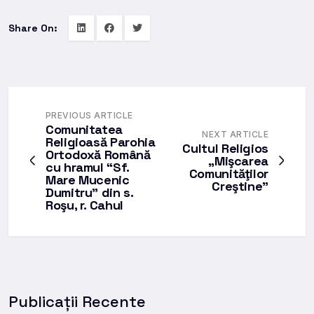
Share On:
PREVIOUS ARTICLE
Comunitatea
NEXT ARTICLE
Religioasă Parohia
Cultul Religios
Ortodoxă Română
„Mişcarea
cu hramul “Sf.
Comunităţilor
Mare Mucenic
Creştine”
Dumitru” din s.
Roşu, r. Cahul
Publicații Recente