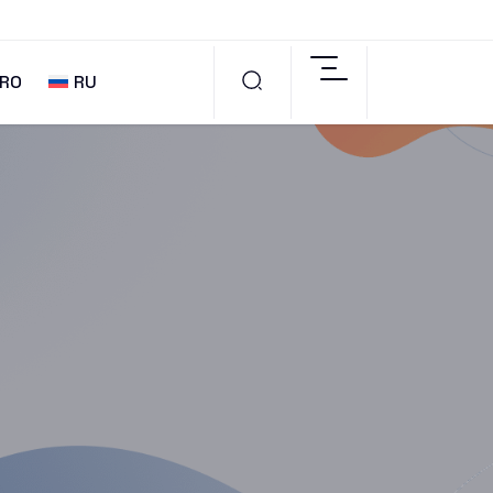
RO
RU