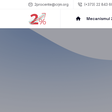
2procente@crjm.org
(+373) 22 843 6
Mecanismul