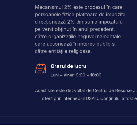
Mecanismul 2% este procesul în care
persoanele fizice plătitoare de impozite
direcţionează 2% din suma impozitului
pe venit obţinut în anul precedent,
către organizaţiile neguvernamentale
care acţionează în interes public şi
către entitățile religioase.
Orarul de lucru
Luni – Vineri 9:00 – 18:00
Acest site este dezvoltat de Centrul de Resurse Jur
oferit prin intermediul USAID. Conținutul a fos
Copyright © 2024, 2 Procente. Toate drepturile 