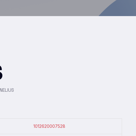
S
NELIUS
1012620007528