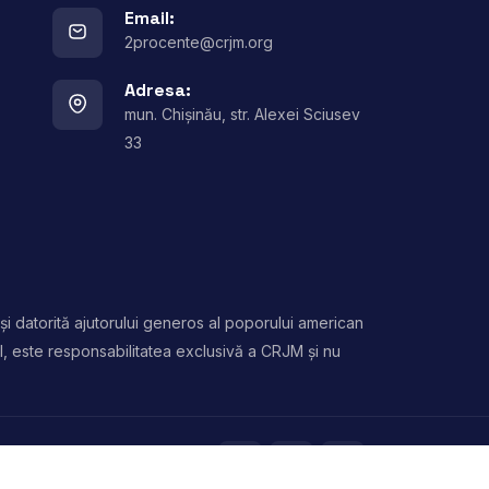
Email:
2procente@crjm.org
Adresa:
mun. Chișinău, str. Alexei Sciusev
33
și datorită ajutorului generos al poporului american
l, este responsabilitatea exclusivă a CRJM și nu