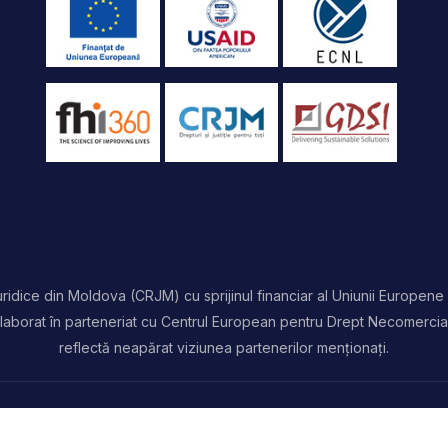
idice din Moldova (CRJM) cu sprijinul financiar al Uniunii Europene 
t elaborat în parteneriat cu Centrul European pentru Drept Necomercia
reflectă neapărat viziunea partenerilor menționați.
rezervate | Powered by
ProWeb